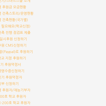
교짓기/스마트스쿨 소개
교별 후원금 모금현황
교별 건축스토리/운영현황
교별 건축현황(국가별)
가 필요해요(학교신청)
교건축 진행 점검표 제출
기/일시후원 신청하기
기후원 CMS신청하기
이팔(Paypal)로 후원하기
개 학교 지정 후원하기
짓기 후원약정서
기부금영수증신청하기
교짓기 후원약정자
능기부 신청하기
교별 후원자/재능기부자
-100호 학교 후원자
1호-200호 학교 후원자