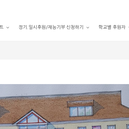
트
정기.일시후원/재능기부 신청하기
학교별 후원자