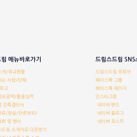
림 메뉴바로가기
드림스드림 SN
체소개/학교현황
드림스드림 유튜브
께하는 사람/단체
페이스북 그룹
/로고
페이스북 페이지
부금모금액/활용실적
인스타그램
교별 건축결산서
네이버 밴드
보자료(방송/언론보도)
네이버 블로그
기총회 및 행사
네이버 포스트
림스드림 소개자료 다운받기