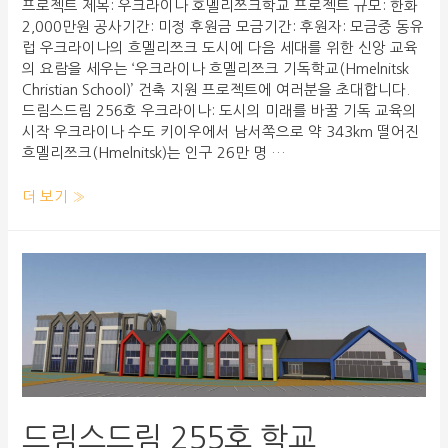
프로젝트 제목: 우크라이나 호멜리쯔크학교 프로젝트 규모: 한화
2,000만원 공사기간: 미정 후원금 모금기간: 후원자: 모금중 동유
럽 우크라이나의 흐멜리쯔크 도시에 다음 세대를 위한 신앙 교육
의 요람을 세우는 ‘우크라이나 흐멜리쯔크 기독학교(Hmelnitsk
Christian School)’ 건축 지원 프로젝트에 여러분을 초대합니다.
드림스드림 256호 우크라이나: 도시의 미래를 바꿀 기독 교육의
시작 우크라이나 수도 키이우에서 남서쪽으로 약 343km 떨어진
흐멜리쯔크(Hmelnitsk)는 인구 26만 명 …
더 보기 »
드림스드림 255호 학교