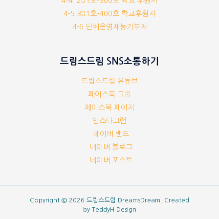
4-4. 201호-300호 학교 후원자
4-5 301호-400호 학교후원자
4-6 단체운영재능기부자
드림스드림 SNS소통하기
드림스드림 유튜브
페이스북 그룹
페이스북 페이지
인스타그램
네이버 밴드
네이버 블로그
네이버 포스트
Copyright © 2026 드림스드림 DreamsDream. Created
by
TeddyH Design