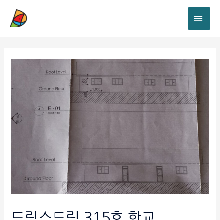
드림스드림 315호 학교