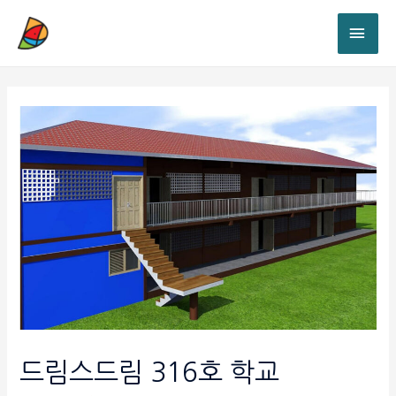
드림스드림 316호 학교