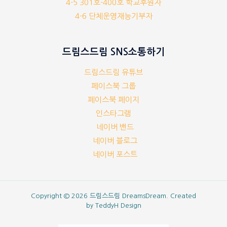
4-5 301호-400호 학교후원자
4-6 단체운영재능기부자
드림스드림 SNS소통하기
드림스드림 유튜브
페이스북 그룹
페이스북 페이지
인스타그램
네이버 밴드
네이버 블로그
네이버 포스트
Copyright © 2026 드림스드림 DreamsDream. Created
by
TeddyH Design