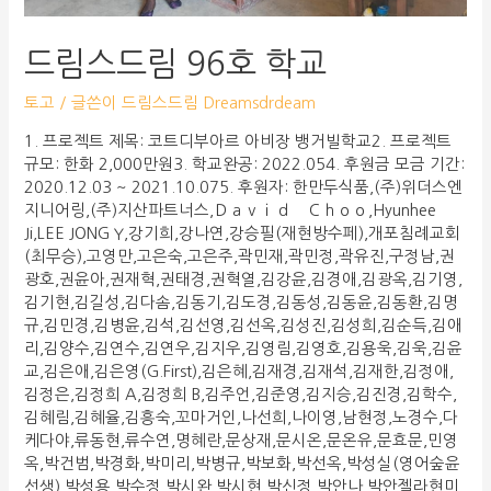
드림스드림 96호 학교
토고
/ 글쓴이
드림스드림 Dreamsdrdeam
1. 프로젝트 제목: 코트디부아르 아비장 뱅거빌학교2. 프로젝트
규모: 한화 2,000만원3. 학교완공: 2022.054. 후원금 모금 기간:
2020.12.03 ~ 2021.10.075. 후원자: 한만두식품,(주)위더스엔
지니어링,(주)지산파트너스,Ｄａｖｉｄ Ｃｈｏｏ,Hyunhee
Ji,LEE JONG Y,강기희,강나연,강승필(재현방수페),개포침례교회
(최무승),고영만,고은숙,고은주,곽민재,곽민정,곽유진,구정남,권
광호,권윤아,권재혁,권태경,권혁열,김강윤,김경애,김광옥,김기영,
김기현,김길성,김다솜,김동기,김도경,김동성,김동윤,김동환,김명
규,김민경,김병윤,김석,김선영,김선옥,김성진,김성희,김순득,김애
리,김양수,김연수,김연우,김지우,김영림,김영호,김용욱,김욱,김윤
교,김은애,김은영(G.First),김은혜,김재경,김재석,김재한,김정애,
김정은,김정희 A,김정희 B,김주언,김준영,김지승,김진경,김학수,
김혜림,김혜율,김흥숙,꼬마거인,나선희,나이영,남현정,노경수,다
케다야,류동현,류수연,명혜란,문상재,문시온,문온유,문효문,민영
옥,박건범,박경화,박미리,박병규,박보화,박선옥,박성실(영어숲윤
선생),박성용,박수정,박시완,박시현,박신정,박안나,박안젤라현미,