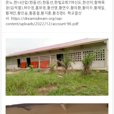
온노,한나산업(한동선),한동선,한빛교회7여신도,한선미,함께목
장(김석열),허수정,홍유정,황선영,황연수,황의환,황이수,황재일,
황제인,황인송,황종철,황지훈,황진경6. 학교결산
서: https://dreamsdream.org/wp-
content/uploads/2022/12/account-96.pdf