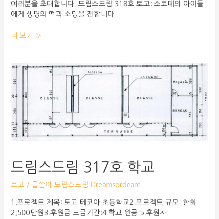
여러분을 초대합니다. 드림스드림 318호 토고: 소코데의 아이들
에게 생명의 떡과 소망을 전합니다 …
더 보기 »
드림스드림 317호 학교
토고
/ 글쓴이
드림스드림 Dreamsdrdeam
1.프로젝트 제목: 토고 테코아 초등학교2.프로젝트 규모: 한화
2,500만원3.후원금 모금기간:4.학교 완공:5.후원자: