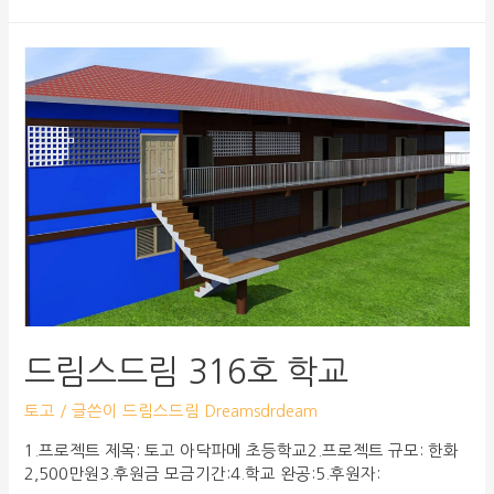
드림스드림 316호 학교
토고
/ 글쓴이
드림스드림 Dreamsdrdeam
1.프로젝트 제목: 토고 아닥파메 초등학교2.프로젝트 규모: 한화
2,500만원3.후원금 모금기간:4.학교 완공:5.후원자: