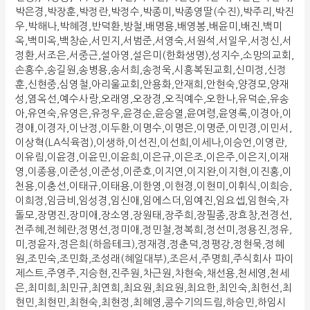
박은경,박장훈,박정란,박정수,박종미,박종영딸(수진),박주리,박진
우,박해나,박혜경,반덕환,방철,배명용,배영봉,배윤미,배진,백미
옥,백미옥,백창순,서민지,서범준,서영숙,서원석,서일우,서정신,서
정환,서조은,서중근,설아영,설은미(한화생명),성지수,소망의교회,
손흥수,송길원,송병용,송서희,송정욱,시흥복된교회,신미정,신정
훈,신현중,심영철,아리울교회,안용화,안재희,안현숙,양경모,양재
성,염옥선,예수사랑,오래영,오장경,오직예수,오한나,유덕순,유송
아,유연숙,유영은,유정우,윤경순,윤승열,윤여령,윤영록,이경아,이
경애,이경자,이난정,이두환,이명수,이명은,이명준,이민경,이민서,
이상혁(LA식육점),이생하,이선진,이선희,이세나,이승언,이영란,
이유림,이윤경,이윤민,이윤희,이은규,이은조,이은주,이은지,이재
영,이종용,이준성,이준성,이준호,이지연,이지완,이지현,이진홍,이
천용,이충선,이태규,이태용,이한영,이현경,이현미,이휘식,이희승,
이희정,임금비,임성경,임신애,임에스더,임예진,임요셉,임현숙,자
돌모,장명진,장미애,장소영,장원태,장주희,장필종,장효창,전경선,
전주혜,전혜란,정명선,정미애,정민철,정복희,정선미,정용진,정유,
미,정윤자,정은희(하음테크),정재경,정춘덕,정평강,정현묵,정혜
원,조민숙,조민화,조성래(혜일대부),조은서,주명희,주식회사 파이
제스트,주영주,지승현,진주원,차근원,차현숙,채선용,천세영,천세
은,최미희,최민규,최연희,최요원,최요원,최요한,최인숙,최헌선,최
현민,최현민,최현숙,최현정,최혜영,콩수기의드림,하승민,하임시