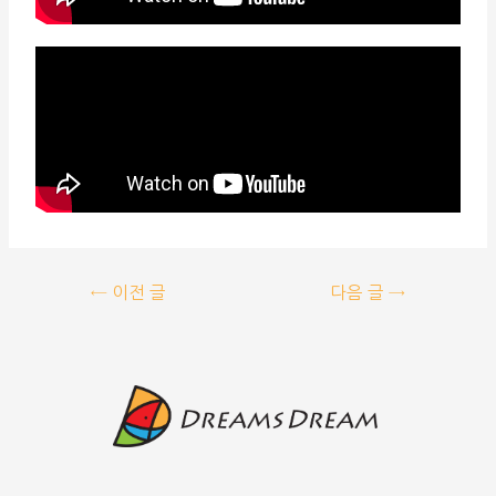
←
이전 글
다음 글
→