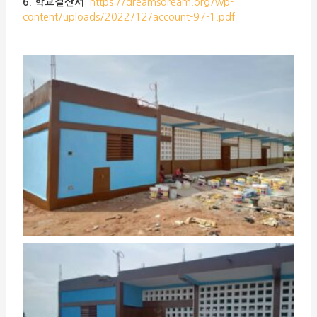
6. 학교결산서
:
https://dreamsdream.org/wp-
content/uploads/2022/12/account-97-1.pdf