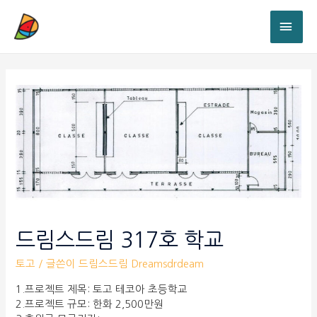
드림스드림 317호 학교
토고
/ 글쓴이
드림스드림 Dreamsdrdeam
1.프로젝트 제목: 토고 테코아 초등학교
2.프로젝트 규모: 한화 2,500만원