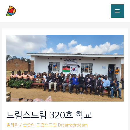
드림스드림 320호 학교
말라위
/ 글쓴이
드림스드림 Dreamsdrdeam