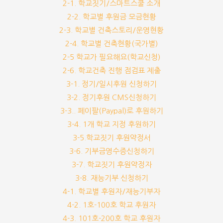
2-1. 학교짓기/스마트스쿨 소개
2-2. 학교별 후원금 모금현황
2-3. 학교별 건축스토리/운영현황
2-4. 학교별 건축현황(국가별)
2-5 학교가 필요해요(학교신청)
2-6. 학교건축 진행 점검표 제출
3-1. 정기/일시후원 신청하기
3-2. 정기후원 CMS신청하기
3-3.. 페이팔(Paypal)로 후원하기
3-4. 1개 학교 지정 후원하기
3-5.학교짓기 후원약정서
3-6. 기부금영수증신청하기
3-7. 학교짓기 후원약정자
3-8. 재능기부 신청하기
4-1. 학교별 후원자/재능기부자
4-2. 1호-100호 학교 후원자
4-3. 101호-200호 학교 후원자