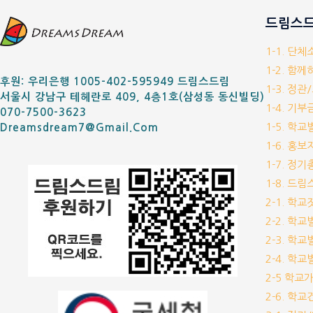
드림스드
1-1. 단
1-2. 함
후원: 우리은행 1005-402-595949 드림스드림
1-3. 정관
서울시 강남구 테헤란로 409, 4층1호(삼성동 동신빌딩)
1-4. 기
070-7500-3623
1-5. 학
Dreamsdream7@gmail.com
1-6. 홍
1-7. 정
1-8. 드
2-1. 학
2-2. 학
2-3. 학
2-4. 학
2-5 학교
2-6. 학