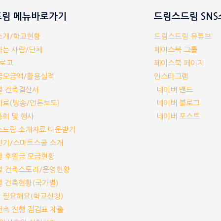
림 메뉴바로가기
드림스드림 SN
체소개/학교현황
드림스드림 유튜브
께하는 사람/단체
페이스북 그룹
/로고
페이스북 페이지
부금모금액/활용실적
인스타그램
교별 건축결산서
네이버 밴드
보자료(방송/언론보도)
네이버 블로그
기총회 및 행사
네이버 포스트
림스드림 소개자료 다운받기
교짓기/스마트스쿨 소개
교별 후원금 모금현황
교별 건축스토리/운영현황
교별 건축현황(국가별)
가 필요해요(학교신청)
교건축 진행 점검표 제출