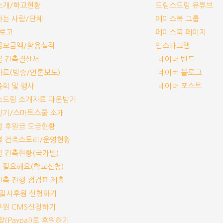
체소개/학교현황
드림스드림 유튜브
께하는 사람/단체
페이스북 그룹
/로고
페이스북 페이지
부금모금액/활용실적
인스타그램
교별 건축결산서
네이버 밴드
보자료(방송/언론보도)
네이버 블로그
기총회 및 행사
네이버 포스트
림스드림 소개자료 다운받기
교짓기/스마트스쿨 소개
교별 후원금 모금현황
교별 건축스토리/운영현황
교별 건축현황(국가별)
가 필요해요(학교신청)
교건축 진행 점검표 제출
기/일시후원 신청하기
기후원 CMS신청하기
이팔(Paypal)로 후원하기