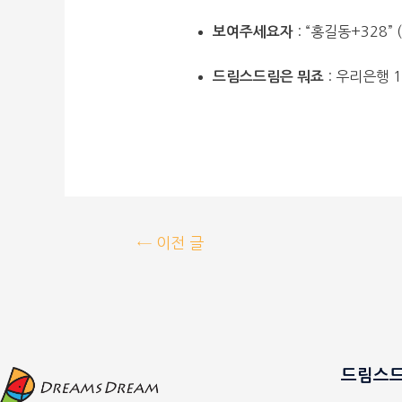
: “홍길동+328
보여주세요자
: 우리은행 1
드림스드림은 뭐죠
←
이전 글
드림스드