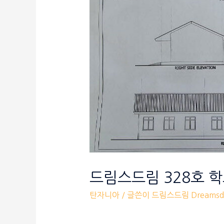
드림스드림 328호 
탄자니아
/ 글쓴이
드림스드림 Dreamsd