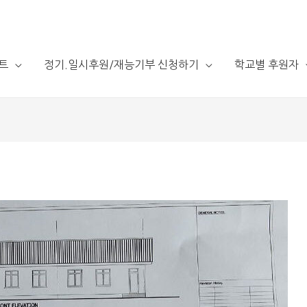
트
정기.일시후원/재능기부 신청하기
학교별 후원자