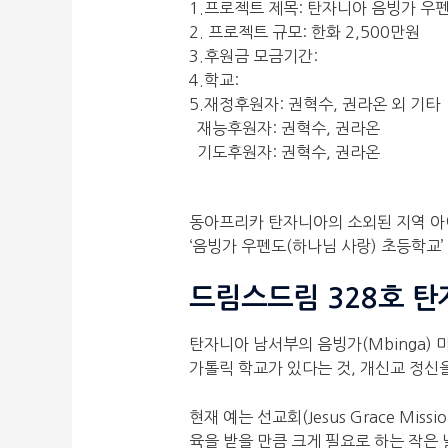
1.프로젝트 제목: 탄자니아 음빙가 우
2. 프로젝트 규모: 한화 2,500만원
3.후원금 모금기간:
4.학교:
5.재정후원자: 권혁수, 권라온 외 기타
재능후원자: 권혁수, 권라온
기도후원자: 권혁수, 권라온
동아프리카 탄자니아의 소외된 지역 아
‘음빙가 우펜도(하나님 사랑) 초등학교
드림스드림 328호 탄
탄자니아 남서부의 음빙가(Mbinga) 
가톨릭 학교가 있다는 것, 개신교 정신
현재 예는 선교회(Jesus Grace Mi
육을 받을 만큼 크게 필요로 하는 작은 