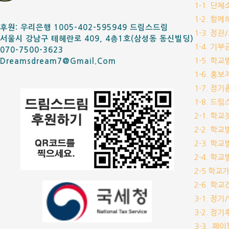
1-1. 단
1-2. 함
후원: 우리은행 1005-402-595949 드림스드림
1-3. 정관
서울시 강남구 테헤란로 409, 4층1호(삼성동 동신빌딩)
1-4. 기
070-7500-3623
1-5. 학
Dreamsdream7@gmail.com
1-6. 홍
1-7. 정
1-8. 드
2-1. 학
2-2. 학
2-3. 학
2-4. 학
2-5 학교
2-6. 학
3-1. 정
3-2. 정
3-3.. 페