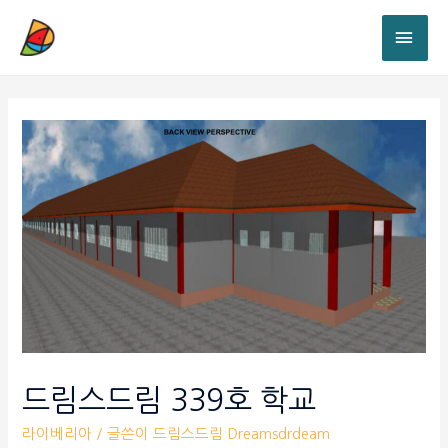
드림스드림 339호 학교
라이베리아
/ 글쓴이
드림스드림 Dreamsdrdeam