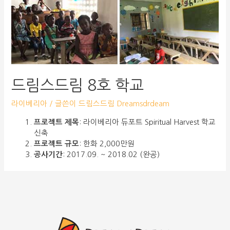
드림스드림 8호 학교
라이베리아
/ 글쓴이
드림스드림 Dreamsdrdeam
프로젝트 제목
: 라이베리아 듀포트 Spiritual Harvest 학교
신축
프로젝트 규모
: 한화 2,000만원
공사기간
: 2017.09. ~ 2018.02 (완공)