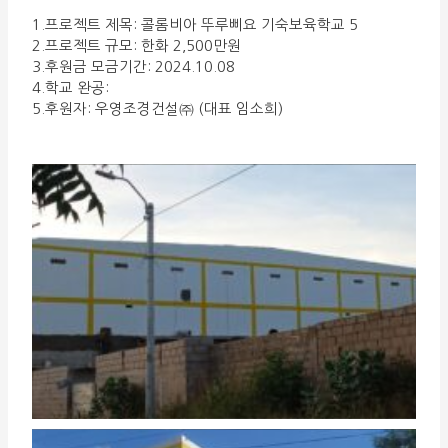
1.프로젝트 제목: 콜롬비아 뚜루삐요 기숙보육학교 5
2.프로젝트 규모: 한화 2,500만원
3.후원금 모금기간: 2024.10.08
4.학교 완공:
5.후원자: 우영조경건설㈜ (대표 임소희)