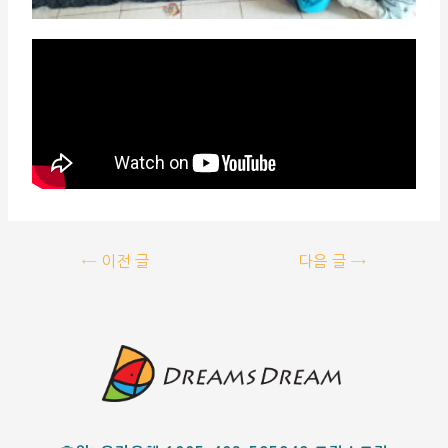
←
이전 글
다음 글
→