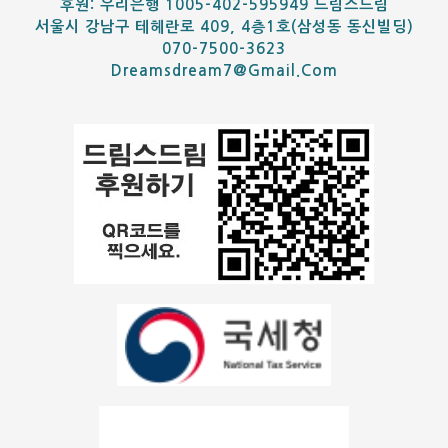
후원: 우리은행 1005-402-595949 드림스드림
서울시 강남구 테헤란로 409, 4층1호(삼성동 동신빌딩)
070-7500-3623
Dreamsdream7@gmail.com