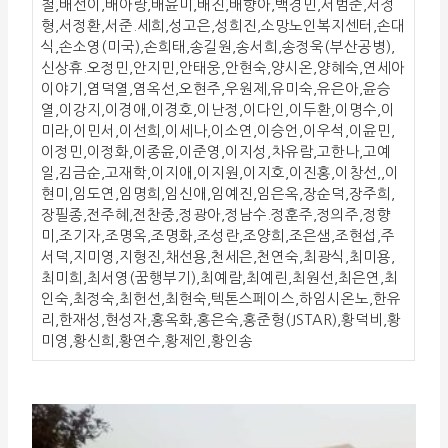
철,배선이,배아랑,배윤미,배진,배향아,백경민,서범준,서정
형,서정환,서준.세희,성고은,성희진,소망노인복지센터,손대
식,손소영(미국),손희태,송길원,송서희,송정욱(부산공병),
신상휴.오정민,안지민,안태웅,안현숙,양시온,양혜숙,연세아
이야기,염덕열,염옥선,오현주,우원제,유미숙,유은아,윤승
열,이강지,이경애,이경호,이난정,이다인,이두환,이명수,이
미라,이민서,이선희,이세나,이소연,이승언,이우석,이윤민,
이정민,이정화,이종윤,이준영,이지성,차유람,고한나,고예
일,김금순,고재학,이지애,이지원,이지호,이진홍,이창선,,이
현미,임도연,임명희,임신애,임예진,임은옥,장순덕,장주희,
장필종,전주혜,전찬중,정광아,정남수.정훈주,정의주,정향
미,조기자,조명옥,조명화,조성란,조양희,조은샘,조현섭,주
서덕,지미영,지형진,채선용,천세은,천연숙,최광식,최미용,
최미희,최서영(꿈행부기),최예람,최예린,최원선,최은연,최
인숙,최정숙,최헌선,최현숙,텍톤스페이스,하임시온노,한유
리,한재성,현성자,홍옥화,홍은숙,홍준형(JSTAR),황덕비,황
미영,황신희,황연수,황제인,황인송