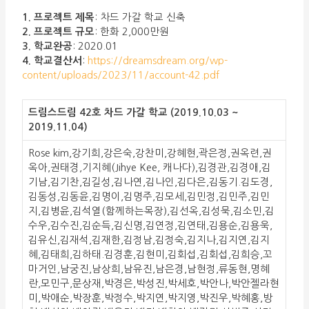
1. 프로젝트 제목
: 차드 가갈 학교 신축
2. 프로젝트 규모
: 한화 2,000만원
3. 학교완공
: 2020.01
4. 학교결산서
:
https://dreamsdream.org/wp-
content/uploads/2023/11/account-42.pdf
드림스드림 42호 차드 가갈 학교 (2019.10.03 ~
2019.11.04)
Rose kim,강기희,강은숙,강찬미,강혜현,곽은정,권옥련,권
옥아,권태경,기지혜(Jihye Kee, 캐나다),김경관,김경애,김
기남,김기찬,김길성,김나연,김나인,김다은,김동기.김도경,
김동성,김동윤,김명이,김명주,김모세,김민정,김민주,김민
지,김병윤,김석열(함께하는목장),김선옥,김성묵,김소민,김
수우,김수진,김순득,김신명,김연정,김연태,김용순,김용욱,
김유신,김재석,김재한,김정남,김정숙,김지나,김지연,김지
혜,김태희,김하태.김경훈,김현미,김회섭,김회섭,김희승,꼬
마거인,남궁진,남상희,남유진,남은경,남현정,류동현,명혜
란,모민구,문상재,박경은,박성진,박세호,박안나,박안젤라현
미,박애순,박장훈,박정수,박지연,박지영,박진우,박혜홍,방