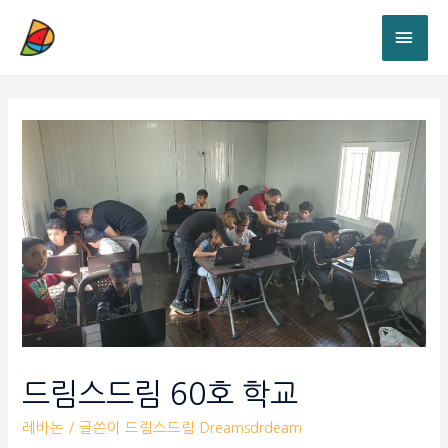
드림스드림 60호 학교
레바논
/ 글쓴이
드림스드림 Dreamsdrdeam