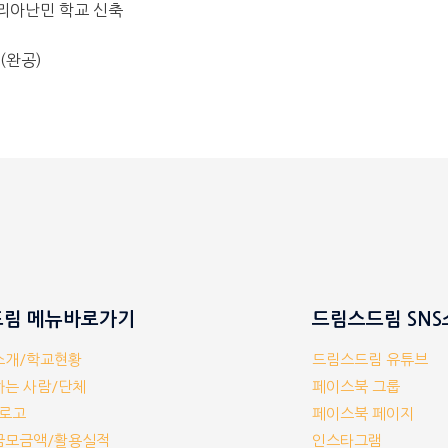
시리아난민 학교 신축
 (완공)
림 메뉴바로가기
드림스드림 SN
체소개/학교현황
드림스드림 유튜브
께하는 사람/단체
페이스북 그룹
/로고
페이스북 페이지
부금모금액/활용실적
인스타그램