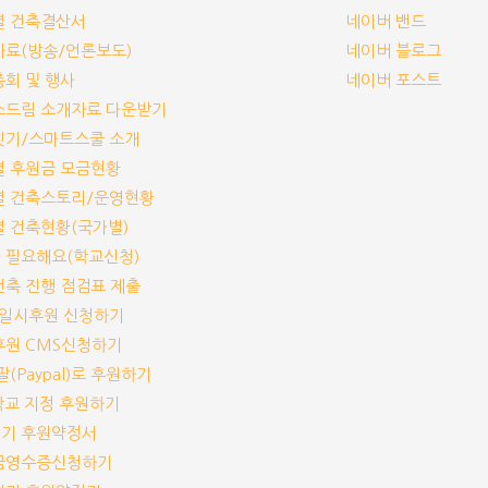
교별 건축결산서
네이버 밴드
보자료(방송/언론보도)
네이버 블로그
기총회 및 행사
네이버 포스트
림스드림 소개자료 다운받기
교짓기/스마트스쿨 소개
교별 후원금 모금현황
교별 건축스토리/운영현황
교별 건축현황(국가별)
가 필요해요(학교신청)
교건축 진행 점검표 제출
기/일시후원 신청하기
기후원 CMS신청하기
이팔(Paypal)로 후원하기
개 학교 지정 후원하기
짓기 후원약정서
기부금영수증신청하기