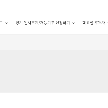
트
정기.일시후원/재능기부 신청하기
학교별 후원자