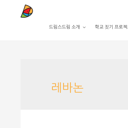
드림스드림 소개
학교 짓기 프로젝
레바논