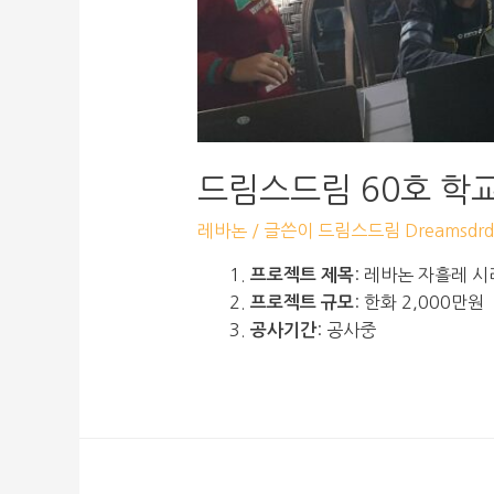
드림스드림 60호 학
레바논
/ 글쓴이
드림스드림 Dreamsdrd
: 레바논 자흘레 
프로젝트 제목
: 한화 2,000만원
프로젝트 규모
: 공사중
공사기간