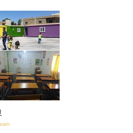
교
eam