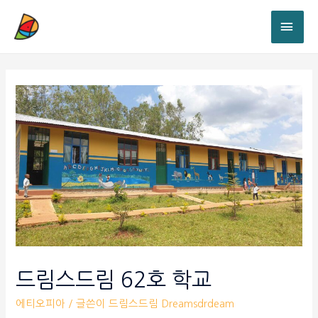
드림스드림 62호 학교
에티오피아
/ 글쓴이
드림스드림 Dreamsdrdeam