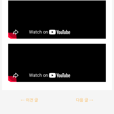
←
이전 글
다음 글
→