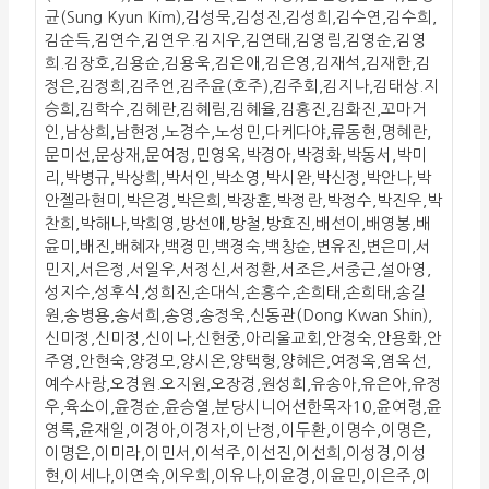
균(Sung Kyun Kim),김성묵,김성진,김성희,김수연,김수희,
김순득,김연수,김연우.김지우,김연태,김영림,김영순,김영
희.김장호,김용순,김용욱,김은애,김은영,김재석,김재한,김
정은,김정희,김주언,김주윤(호주),김주회,김지나,김태상.지
승희,김학수,김혜란,김혜림,김혜율,김홍진,김화진,꼬마거
인,남상희,남현정,노경수,노성민,다케다야,류동현,명혜란,
문미선,문상재,문여정,민영옥,박경아,박경화,박동서,박미
리,박병규,박상희,박서인,박소영,박시완,박신정,박안나,박
안젤라현미,박은경,박은희,박장훈,박정란,박정수,박진우,박
찬희,박해나,박희영,방선애,방철,방효진,배선이,배영봉,배
윤미,배진,배혜자,백경민,백경숙,백창순,변유진,변은미,서
민지,서은정,서일우,서정신,서정환,서조은,서중근,설아영,
성지수,성후식,성희진,손대식,손흥수,손희태,손희태,송길
원,송병용,송서희,송영,송정욱,신동관(Dong Kwan Shin),
신미정,신미정,신이나,신현중,아리울교회,안경숙,안용화,안
주영,안현숙,양경모,양시온,양택형,양혜은,여정옥,염옥선,
예수사랑,오경원.오지원,오장경,원성희,유송아,유은아,유정
우,육소이,윤경순,윤승열,분당시니어선한목자10,윤여령,윤
영록,윤재일,이경아,이경자,이난정,이두환,이명수,이명은,
이명은,이미라,이민서,이석주,이선진,이선희,이성경,이성
현,이세나,이연숙,이우희,이유나,이윤경,이윤민,이은주,이