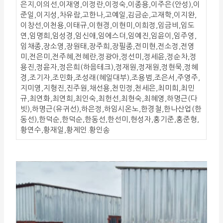
은지,이의선,이재영,이정란,이정숙,이종용,이주은(안성),이
준일,이지성,차유람,고한나,고예일,김금순,고재학,이지완,
이창선,이천용,이태규,이현경,이현미,이희정,임금비,임도
연,임명희,임성경,임신애,임에스더,임예진,임윤이,임주영,
임채종,장소영,장원태,장주희,장필종,전미현,전소정,전영
미,전은미,전주혜,전혜란,정광아,정선미,정세윤,정순차,정
용진,정윤자,정은희(하음테크),정재원,정재원,정현묵,정혜
경,조기자,조민화,조성래(혜일대부),조용범,조은서,주영주,
지미영,지형진,진주원,채선용,천민정,천세은,최미희,최민
규,최연화,최연희,최인숙,최헌선,최현숙,최혜영,하명근(다
빗),하명근(유귀선),하은정,하임시온노,한경철,한나산업(한
동선),한덕순,한덕순,한동선,한선미,현성자,홍기준,홍준형,
황연수,황재일,황제인.황인송