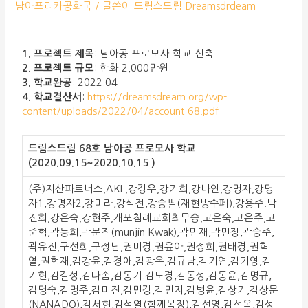
남아프리카공화국
/ 글쓴이
드림스드림 Dreamsdrdeam
1. 프로젝트 제목
: 남아공 프로모사 학교 신축
2. 프로젝트 규모
: 한화 2,000만원
3. 학교완공
: 2022.04
4. 학교결산서
:
https://dreamsdream.org/wp-
content/uploads/2022/04/account-68.pdf
드림스드림 68호 남아공 프로모사 학교
(2020.09.15~2020.10.15 )
(주)지산파트너스,AKL,강경우,강기희,강나연,강명자,강명
자1,강명자2,강미라,강석전,강승필(재현방수페),강용주.박
진희,강은숙,강현주,개포침례교회최무승,고은숙,고은주,고
준혁,곽능희,곽문진(munjin Kwak),곽민재,곽민정,곽승주,
곽유진,구선희,구정남,권미경,권윤아,권정희,권태경,권혁
열,권혁재,김강윤,김경애,김광옥,김규남,김기연,김기영,김
기현,김길성,김다솜,김동기.김도경,김동성,김동윤,김명규,
김명숙,김명주,김미진,김민경,김민지,김병윤,김상기,김상문
(NANADO),김서현,김석열(함께목장),김선영,김선옥,김성