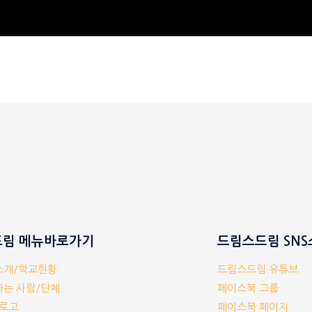
림 메뉴바로가기
드림스드림 SN
체소개/학교현황
드림스드림 유튜브
께하는 사람/단체
페이스북 그룹
/로고
페이스북 페이지