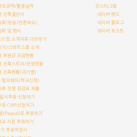
부금모금액/활용실적
인스타그램
교별 건축결산서
네이버 밴드
보자료(방송/언론보도)
네이버 블로그
기총회 및 행사
네이버 포스트
림스드림 소개자료 다운받기
교짓기/스마트스쿨 소개
교별 후원금 모금현황
교별 건축스토리/운영현황
교별 건축현황(국가별)
가 필요해요(학교신청)
교건축 진행 점검표 제출
기/일시후원 신청하기
기후원 CMS신청하기
이팔(Paypal)로 후원하기
개 학교 지정 후원하기
짓기 후원약정서