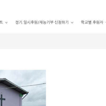
트
정기.일시후원/재능기부 신청하기
학교별 후원자