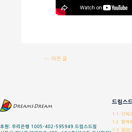
←
이전 글
드림스드
1-1. 단
1-2. 함
후원: 우리은행 1005-402-595949 드림스드림
1-3. 정관