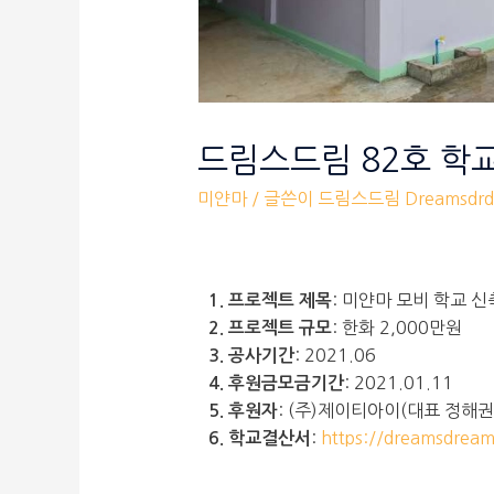
드림스드림 82호 학
미얀마
/ 글쓴이
드림스드림 Dreamsdrd
: 미얀마 모비 학교 신
1. 프로젝트 제목
: 한화 2,000만원
2. 프로젝트 규모
: 2021.06
3. 공사기간
:
2021.01.11
4. 후원금모금기간
:
(주)제이티아이(대표 정해권
5. 후원자
:
https://dreamsdrea
6. 학교결산서