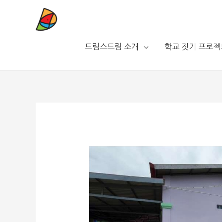
드림스드림 소개
학교 짓기 프로젝