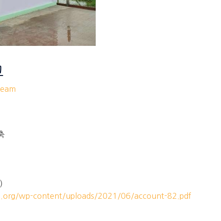
교
eam
축
)
m.org/wp-content/uploads/2021/06/account-82.pdf