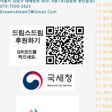
서울시 강남구 테헤란로 409, 4층1호(삼성동 동신빌딩)
1-4. 기
070-7500-3623
1-5. 학
Dreamsdream7@gmail.com
1-6. 홍
1-7. 정
1-8. 드
2-1. 학
2-2. 학
2-3. 학
2-4. 학
2-5 학교
2-6. 학
3-1. 정
3-2. 정
3-3.. 페
3-4. 1
3-5.학교