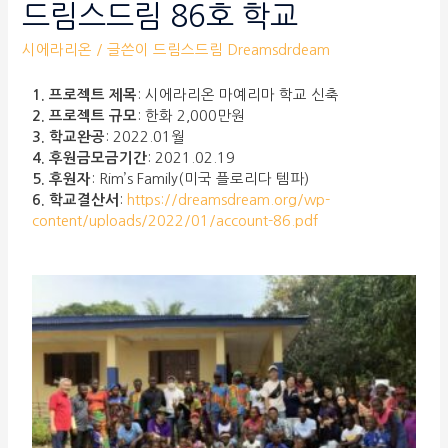
드림스드림 86호 학교
시에라리온
/ 글쓴이
드림스드림 Dreamsdrdeam
1. 프로젝트 제목
: 시에라리온 마예리마 학교 신축
2. 프로젝트 규모
: 한화 2,000만원
3. 학교완공
: 2022.01월
4. 후원금모금기간
: 2021.02.19
5. 후원자
: Rim’s Family(미국 플로리다 템파)
6. 학교결산서
:
https://dreamsdream.org/wp-
content/uploads/2022/01/account-86.pdf