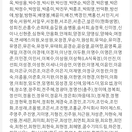
옥,박성용,박수정,박시완,박신정,박연순,박은경,박은별,박은
희,박정수,박정임,박종미,박진우,박훈조,박희영,반덕환,방선
애,방철,방현옥,배영봉,배윤미,배진,백경민,백홍선,서민지,서
영숙,서원석,서일우,서정환,서조은,서중근,설은미(한화생명),
성희진,손흥수,손희태,송길원,송병용,송서희,송정욱,신미정,신
이나,신현중,심현욱,안용화,안재희,양경모,양영심,양혜숙,여정
옥,연세에스의원,오성원,오장경,우순자,원성희,유덕순,유미경,
유영은,유은숙,유정우,유태희,윤경순,윤승열,윤여령,윤영록,윤
재일,이경아,이경애,이경자,이난정,이두환,이명수,이명은,이명
준,이민경,이민서,이복수,이상원,이상혁(LA식육점),이선진,이
선희,이성경,이성현,이세나,이승언,이영란,이영제,이윤민,이윤
희,이은규,이은조,이은주,이은지,이재영,이정규,이정란,이정
숙,이종용,이준호,이지완,이천용,이한영,이현경,이현미,이화
영,이희정,임도연,임명희,임성경,임신애,임에스더,임요셉,장미
애,장소영,장주희,전주혜,정광아,정명선(충주),정미애,정복희,
정선미,정용진,정유미,정윤자,정은희(하음테크),정재경,정평
강,정현묵,정회석,정희현,제경숙,조경민,조기자,조민숙,조민
화,조성래,조용범,조은서,조진행,조홍균,주식회사 파이제스트,
주영주,주진영,지미영,지형진,진주원,차근원,차성준,차현숙,채
선용,천세은,최미희,최민규,최성안,최연희,최요원,최요한,최인
숙,최헌선,최현민,최현숙,최현정,최혜영,콩수기의드림,하은정,