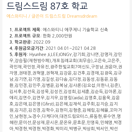
드림스드림 87호 학교
에스와티니
/ 글쓴이
드림스드림 Dreamsdrdeam
1. 프로젝트 제목
: 에스와티니 에쿠제니 기술학교 신축
2. 프로젝트 규모
: 한화 2,000만원
3. 학교완공:
2022.09
4. 후원금모금기간
: 2021.04.01~2021.04.28
5. 후원자
: Hyunhee Ji,LEEJONGY,강기희,강나연,강명자,강민
우,강승필(재현방수페),개포침례교회(최무승),고은숙,고은주,
곽민재,곽민정,곽유진,광주한빛교회7여신도,구정남,권윤아,권
자영,권태경,권혁열,권혁재,김강윤,김건후,김경애,김광옥,김규
남,김기연,김기영,김길성,김다솜,김다정,김동성,김동윤,김동
환,김민경,김민주,김병윤,김복남,김샤론(김요섭,이한나,김준),
김서후,김선옥,김성묵,김성진,김성희,김세훈,김순득,김아론,김
애리,김연수,김연우,김지우,김영림(aida),김영호,김용욱,김윤
호,김은애,김은영(Gfirst),김은혜,김재석,김주회,김지승,김지
원,김지은,김진경,김학수,김현미,김형중,김혜림,김혜율,꼬마거
인,남현정,노경수,다케다야,대전드림모터스,류동현,류수연,명
혜란,문미선,문상재,문시온,문온유,문효문,민영옥,민혜영,박경
아,박경현,박경현,박경화,박미리,박병규,박상희,박서인,박선