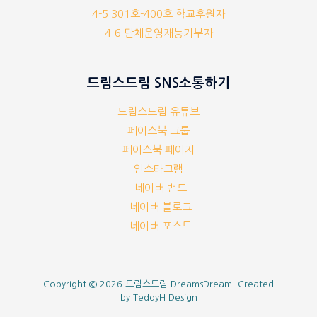
4-5 301호-400호 학교후원자
4-6 단체운영재능기부자
드림스드림 SNS소통하기
드림스드림 유튜브
페이스북 그룹
페이스북 페이지
인스타그램
네이버 밴드
네이버 블로그
네이버 포스트
Copyright © 2026 드림스드림 DreamsDream. Created
by
TeddyH Design