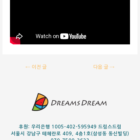
←
이전 글
다음 글
→
후원: 우리은행 1005-402-595949 드림스드림
서울시 강남구 테헤란로 409, 4층1호(삼성동 동신빌딩)