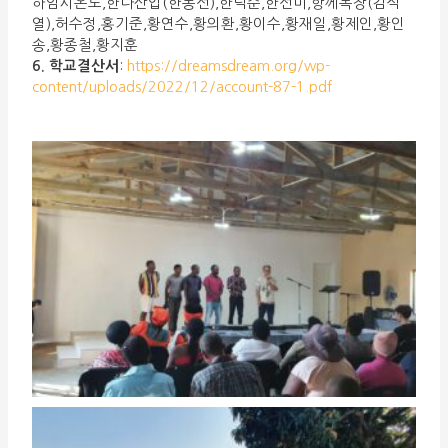
하임시온노,한나산업(한동선),한덕순,한선미,항께목장(김석
열),허수정,홍기준,황연수,황의환,황이수,황재일,황제인,황인
송,황종철,황지훈
6. 학교결산서
:
https://dreamsdream.org/wp-
content/uploads/2022/12/account-87-1.pdf