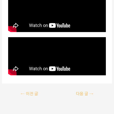
←
이전 글
다음 글
→