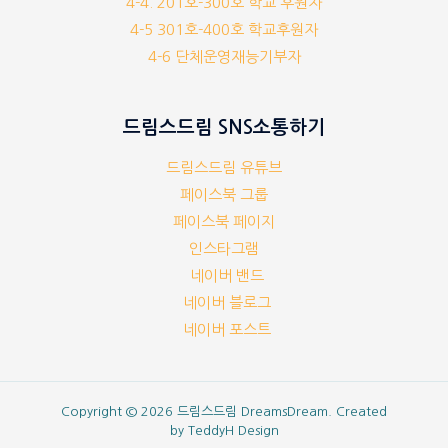
4-4. 201호-300호 학교 후원자
4-5 301호-400호 학교후원자
4-6 단체운영재능기부자
드림스드림 SNS소통하기
드림스드림 유튜브
페이스북 그룹
페이스북 페이지
인스타그램
네이버 밴드
네이버 블로그
네이버 포스트
Copyright © 2026 드림스드림 DreamsDream. Created
by
TeddyH Design