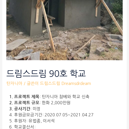
드림스드림 90호 학교
탄자니아
/ 글쓴이
드림스드림 Dreamsdrdeam
1. 프로젝트 제목
: 탄자니아 참베와 학교 신축
2. 프로젝트 규모
: 한화 2,000만원
3. 공사기간
: 미정
4. 후원금모금기간: 2020.07.05~2021.04.27
5. 후원자: 유법종, 이서석
6. 학교결산서: