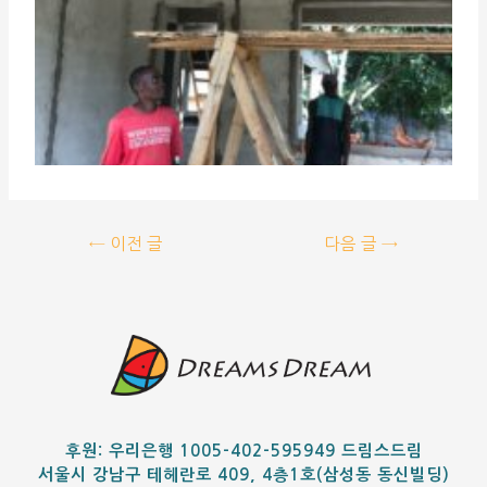
←
이전 글
다음 글
→
후원: 우리은행 1005-402-595949 드림스드림
서울시 강남구 테헤란로 409, 4층1호(삼성동 동신빌딩)