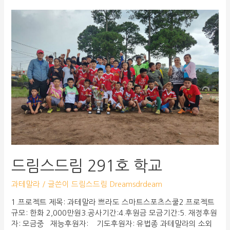
드림스드림 291호 학교
과테말라
/ 글쓴이
드림스드림 Dreamsdrdeam
1.프로젝트 제목: 과테말라 쁘라도 스마트스포츠스쿨2.프로젝트
규모: 한화 2,000만원3.공사기간:4.후원금 모금기간:5. 재정후원
자: 모금중 재능후원자: 기도후원자: 유법종 과테말라의 소외