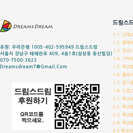
드림스드
1-1. 단
1-2. 함
후원: 우리은행 1005-402-595949 드림스드림
1-3. 정관
서울시 강남구 테헤란로 409, 4층1호(삼성동 동신빌딩)
1-4. 기
070-7500-3623
1-5. 학
Dreamsdream7@gmail.com
1-6. 홍
1-7. 정
1-8. 드
2-1. 학
2-2. 학
2-3. 학
2-4. 학
2-5 학교