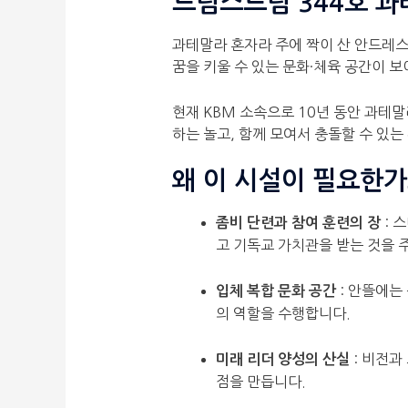
드림스드림 344호 과
과테말라 혼자라 주에 짝이 산 안드레스 세
꿈을 키울 수 있는 문화·체육 공간이 
현재 KBM 소속으로 10년 동안 과테
하는 놀고, 함께 모여서 충돌할 수 있
왜 이 시설이 필요한가
: 
좀비 단련과 참여 훈련의 장
고 기독교 가치관을 받는 것을 
: 안뜰에는
입체 복합 문화 공간
의 역할을 수행합니다.
: 비전과
미래 리더 양성의 산실
점을 만듭니다.