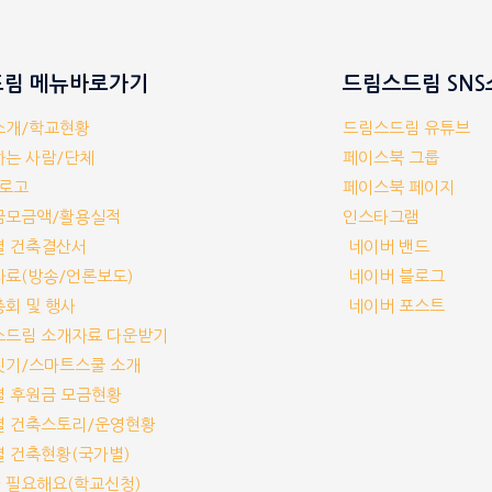
림 메뉴바로가기
드림스드림 SN
체소개/학교현황
드림스드림 유튜브
께하는 사람/단체
페이스북 그룹
/로고
페이스북 페이지
부금모금액/활용실적
인스타그램
교별 건축결산서
네이버 밴드
보자료(방송/언론보도)
네이버 블로그
기총회 및 행사
네이버 포스트
림스드림 소개자료 다운받기
교짓기/스마트스쿨 소개
교별 후원금 모금현황
교별 건축스토리/운영현황
교별 건축현황(국가별)
가 필요해요(학교신청)