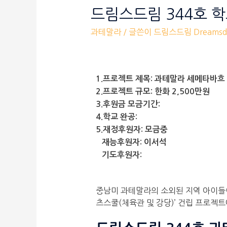
드림스드림 344호 
과테말라
/ 글쓴이
드림스드림 Dreamsd
1.프로젝트 제목: 과테말라 세메타바
2.프로젝트 규모: 한화 2,500만원
3.후원금 모금기간:
4.학교 완공:
5.재정후원자: 모금중
재능후원자: 이서석
기도후원자:
중남미 과테말라의 소외된 지역 아이들이
츠스쿨(체육관 및 강당)’ 건립 프로젝