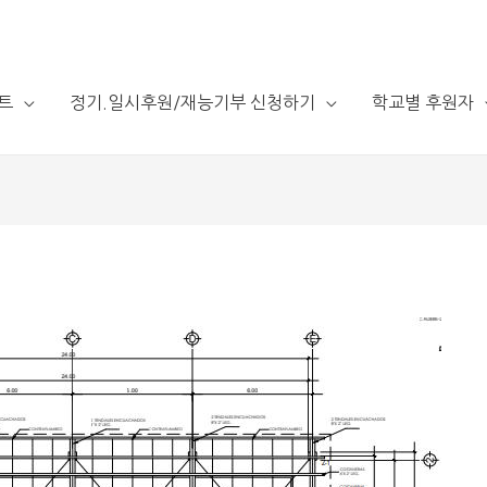
트
정기.일시후원/재능기부 신청하기
학교별 후원자