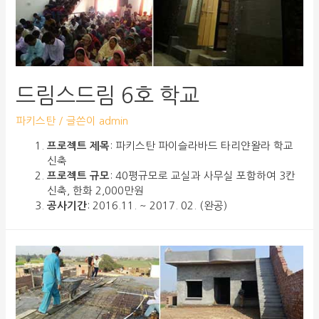
드림스드림 6호 학교
파키스탄
/ 글쓴이
admin
프로젝트 제목
: 파키스탄 파이슬라바드 타리얀왈라 학교
신축
프로젝트 규모
: 40평규모로 교실과 사무실 포함하여 3칸
신축, 한화 2,000만원
공사기간
: 2016.11. ~ 2017. 02. (완공)