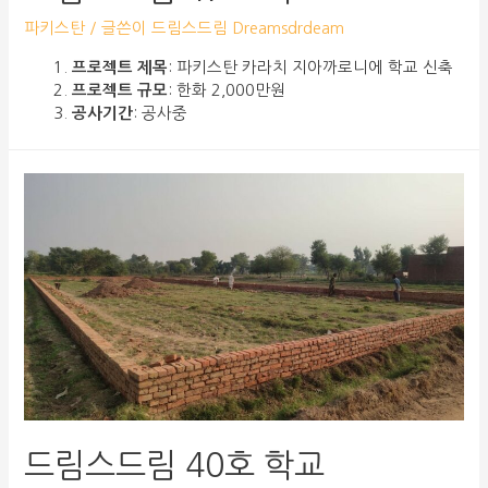
파키스탄
/ 글쓴이
드림스드림 Dreamsdrdeam
프로젝트 제목
: 파키스탄 카라치 지아까로니에 학교 신축
프로젝트 규모
: 한화 2,000만원
공사기간
: 공사중
드림스드림 40호 학교