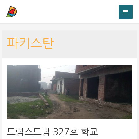
파키스탄
드림스드림 327호 학교