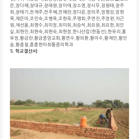
은,장다해,장대규,장래원,장미애,장소영,장시무,장원태,장주
희,장태기,전계주,전주혜,전혜란,정다운,정의주,정평강,정현
묵,제은아,조민숙,조병욱,조현옥,주명희,주연진,주정완,차근
원,채선용,최명수,최미정,최미희,최승석,최요원,최요한,최인
실,최현민,최현숙,최현숙,최현정,한나산업(한동선),한유리,홍
유정,황금란,황금중앙교회,황연수,황의환,황이수,황제인,황인
송,황종철,훈훈한마취통증의학과
5. 학교결산서: