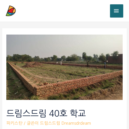
드림스드림 40호 학교
파키스탄
/ 글쓴이
드림스드림 Dreamsdrdeam