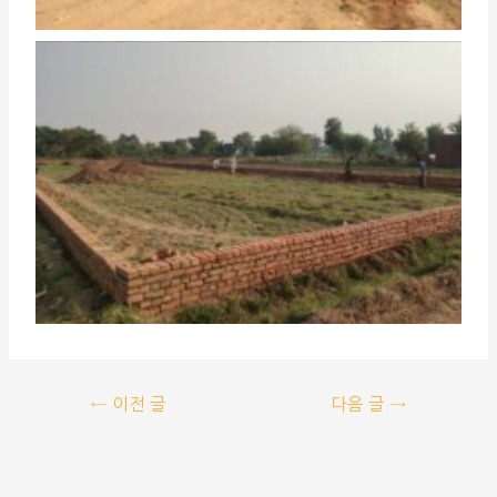
←
이전 글
다음 글
→