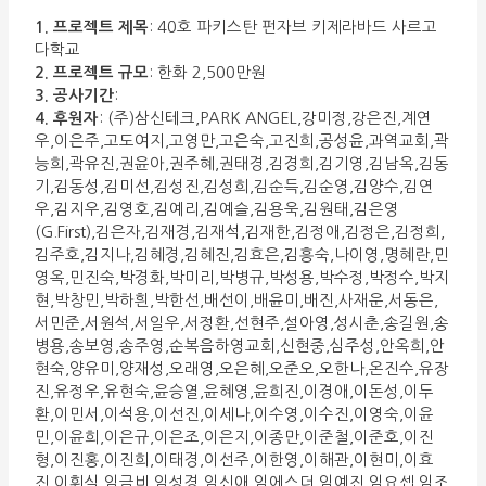
1. 프로젝트 제목
: 40호 파키스탄 펀자브 키제라바드 사르고
다학교
2. 프로젝트 규모
: 한화 2,500만원
3. 공사기간
:
4. 후원자
: (주)삼신테크,PARK ANGEL,강미정,강은진,계연
우,이은주,고도여지,고영만,고은숙,고진희,공성윤,과역교회,곽
능희,곽유진,권윤아,권주혜,권태경,김경희,김기영,김남옥,김동
기,김동성,김미선,김성진,김성희,김순득,김순영,김양수,김연
우,김지우,김영호,김예리,김예슬,김용욱,김원태,김은영
(G.First),김은자,김재경,김재석,김재한,김정애,김정은,김정희,
김주호,김지나,김혜경,김혜진,김효은,김흥숙,나이영,명혜란,민
영옥,민진숙,박경화,박미리,박병규,박성용,박수정,박정수,박지
현,박창민,박하흰,박한선,배선이,배윤미,배진,사재운,서동은,
서민준,서원석,서일우,서정환,선현주,설아영,성시춘,송길원,송
병용,송보영,송주영,순복음하영교회,신현중,심주성,안옥희,안
현숙,양유미,양재성,오래영,오은혜,오준오,오한나,온진수,유장
진,유정우,유현숙,윤승열,윤혜영,윤희진,이경애,이돈성,이두
환,이민서,이석용,이선진,이세나,이수영,이수진,이영숙,이윤
민,이윤희,이은규,이은조,이은지,이종만,이준철,이준호,이진
형,이진홍,이진희,이태경,이선주,이한영,이해관,이현미,이효
진,이휘식,임금비,임성경,임신애,임에스더,임예진,임요셉,임조