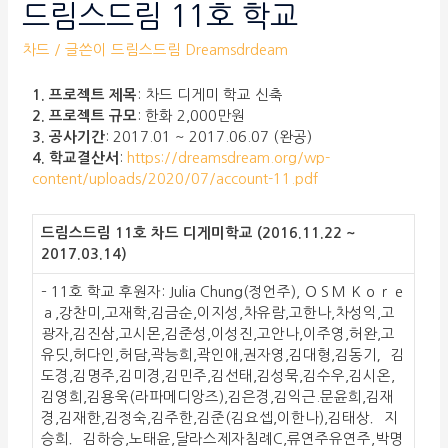
드림스드림 11호 학교
차드
/ 글쓴이
드림스드림 Dreamsdrdeam
1. 프로젝트 제목
: 차드 디게미 학교 신축
2. 프로젝트 규모
: 한화 2,000만원
3. 공사기간
: 2017.01 ~ 2017.06.07 (완공)
4. 학교결산서
:
https://dreamsdream.org/wp-
content/uploads/2020/07/account-11.pdf
드림스드림 11호 차드 디게미학교 (2016.11.22 ~
2017.03.14)
– 11호 학교 후원자: Julia Chung(정언주), ＯＳＭ Ｋｏｒｅ
ａ,강찬미,고재학,김금순,이지성,차유람,고한나,차성익,고
광자,김진삼,고시몬,김준성,이성진,고안나,이주영,허완,고
유딧,허다인,허담,곽능희,곽인애,권자영,김대형,김동기，김
도경,김명주,김미경,김민주,김선태,김성묵,김수우,김시온,
김영희,김용욱(라파메디앙즈),김은경,김익근.문윤희,김재
경,김재한,김정숙,김주한,김준(김요셉,이한나),김태상．지
승희．김하승,노태윤,달라스제자침례C,류연주유연주,박명