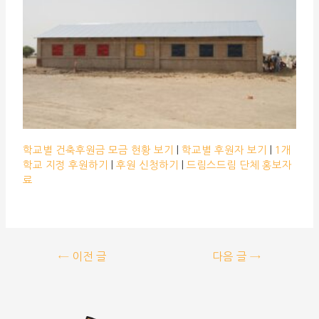
학교별 건축후원금 모금 현황 보기
|
학교별 후원자 보기
|
1개
학교 지정 후원하기
|
후원 신청하기
|
드림스드림 단체 홍보자
료
←
이전 글
다음 글
→