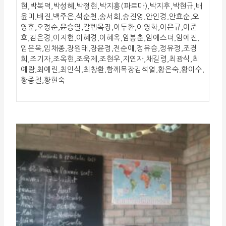
현,박복덕,박성혜,박정현,박지홍(파르마),박지후,박현규,배
윤미,배진,백주은,석순천,송서희,송진영,안인경,안효순,오
영훈,오정순,윤승열,갈렙목장,이두환,이영화,이은규,이준
호,김은경,이지현,이혜경,이혜옥,임봉춘,임에스더,임예진,
임은옥,임채종,장원태,장윤정,전순애,정유승,정유정,조경
희,조기자,조옥현,조욱제,조현우,지연자,채길령,최광식,최
예람,최예린,최인식,최창환,함께목장김석열,황은숙,황이수,
황종철,황현숙