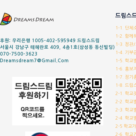
드림스드
1-1. 단
1-2. 함
후원: 우리은행 1005-402-595949 드림스드림
1-3. 정관
서울시 강남구 테헤란로 409, 4층1호(삼성동 동신빌딩)
1-4. 기
070-7500-3623
1-5. 학
Dreamsdream7@gmail.com
1-6. 홍
1-7. 정
1-8. 드
2-1. 학
2-2. 학
2-3. 학
2-4. 학
2-5 학교
2-6. 학