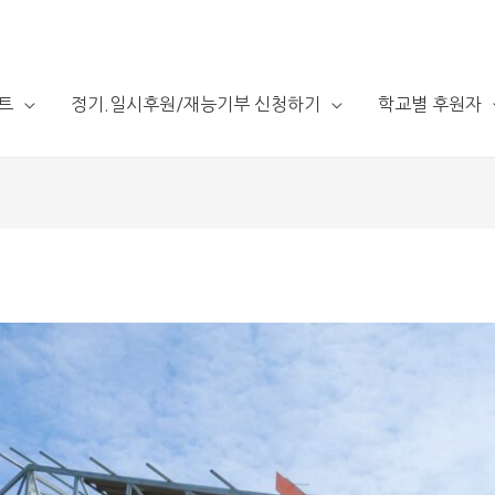
트
정기.일시후원/재능기부 신청하기
학교별 후원자