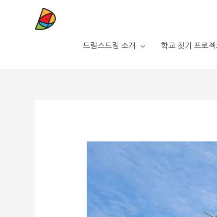
드림스드림 소개
학교 짓기 프로젝