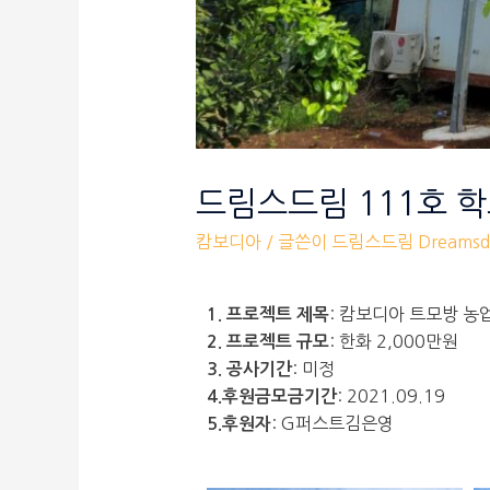
드림스드림 111호 
캄보디아
/ 글쓴이
드림스드림 Dreamsd
: 캄보디아 트모방 
1. 프로젝트 제목
: 한화 2,000만원
2. 프로젝트 규모
: 미정
3. 공사기간
: 2021.09.19
4.후원금모금기간
: G퍼스트김은영
5.후원자