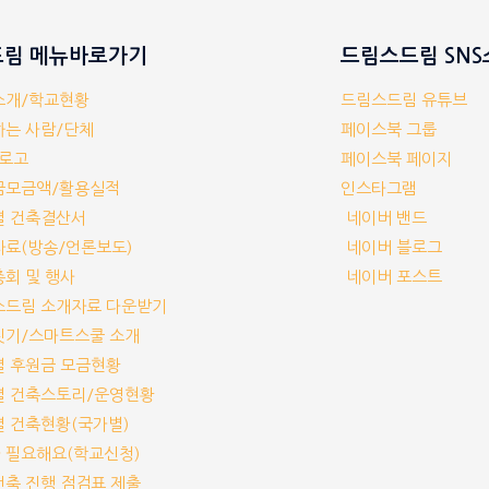
림 메뉴바로가기
드림스드림 SN
체소개/학교현황
드림스드림 유튜브
께하는 사람/단체
페이스북 그룹
/로고
페이스북 페이지
부금모금액/활용실적
인스타그램
교별 건축결산서
네이버 밴드
보자료(방송/언론보도)
네이버 블로그
기총회 및 행사
네이버 포스트
림스드림 소개자료 다운받기
교짓기/스마트스쿨 소개
교별 후원금 모금현황
교별 건축스토리/운영현황
교별 건축현황(국가별)
가 필요해요(학교신청)
교건축 진행 점검표 제출