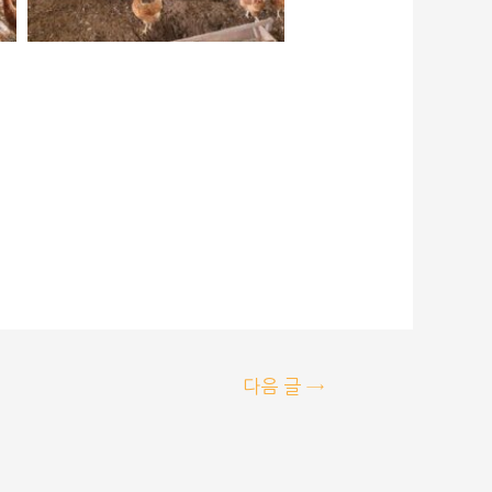
다음 글
→