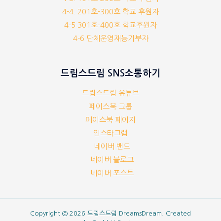
4-4. 201호-300호 학교 후원자
4-5 301호-400호 학교후원자
4-6 단체운영재능기부자
드림스드림 SNS소통하기
드림스드림 유튜브
페이스북 그룹
페이스북 페이지
인스타그램
네이버 밴드
네이버 블로그
네이버 포스트
Copyright © 2026 드림스드림 DreamsDream. Created