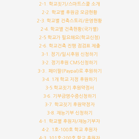
2-1. 학교짓기/스마트스쿨 소개
2-2. 학교별 후원금 모금현황
2-3. 학교별 건축스토리/운영현황
2-4. 학교별 건축현황(국가별)
2-5 학교가 필요해요(학교신청)
2-6. 학교건축 진행 점검표 제출
3-1. 정기/일시후원 신청하기
3-2. 정기후원 CMS신청하기
3-3.. 페이팔(Paypal)로 후원하기
3-4. 1개 학교 지정 후원하기
3-5.학교짓기 후원약정서
3-6. 기부금영수증신청하기
3-7. 학교짓기 후원약정자
3-8. 재능기부 신청하기
4-1. 학교별 후원자/재능기부자
4-2. 1호-100호 학교 후원자
4-3. 101호-200호 학교 후원자