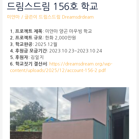
드림스드림 156호 학교
미얀마
/ 글쓴이
드림스드림 Dreamsdrdeam
1. 프로젝트 제목
: 미얀마 양곤 마우빙 학교
2. 프로젝트 규모
: 한화 2,000만원
3. 학교완공
: 2025.12월
4. 후원금 모금기간
: 2023.10.23~2023.10.24
5. 후원자
: 김일지
6. 학교짓기 결산서
:
https://dreamsdream.org/wp-
content/uploads/2025/12/account-156-2.pdf