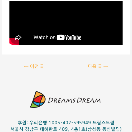
←
이전 글
다음 글
→
후원: 우리은행 1005-402-595949 드림스드림
서울시 강남구 테헤란로 409, 4층1호(삼성동 동신빌딩)