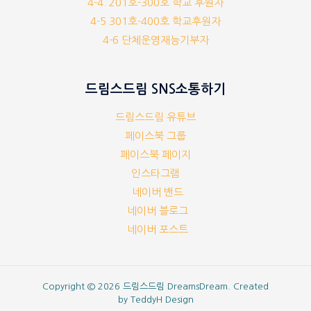
4-4. 201호-300호 학교 후원자
4-5 301호-400호 학교후원자
4-6 단체운영재능기부자
드림스드림 SNS소통하기
드림스드림 유튜브
페이스북 그룹
페이스북 페이지
인스타그램
네이버 밴드
네이버 블로그
네이버 포스트
Copyright © 2026 드림스드림 DreamsDream. Created
by
TeddyH Design