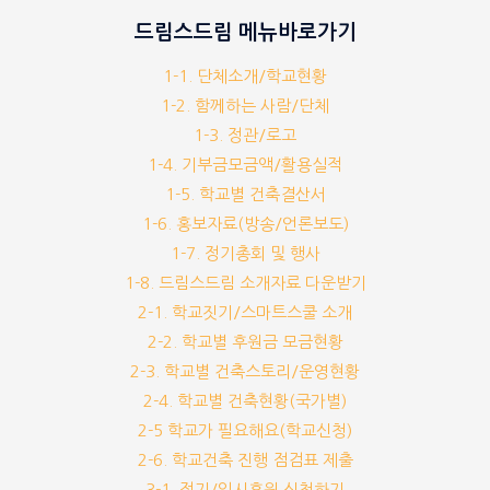
드림스드림 메뉴바로가기
1-1. 단체소개/학교현황
1-2. 함께하는 사람/단체
1-3. 정관/로고
1-4. 기부금모금액/활용실적
1-5. 학교별 건축결산서
1-6. 홍보자료(방송/언론보도)
1-7. 정기총회 및 행사
1-8. 드림스드림 소개자료 다운받기
2-1. 학교짓기/스마트스쿨 소개
2-2. 학교별 후원금 모금현황
2-3. 학교별 건축스토리/운영현황
2-4. 학교별 건축현황(국가별)
2-5 학교가 필요해요(학교신청)
2-6. 학교건축 진행 점검표 제출
3-1. 정기/일시후원 신청하기