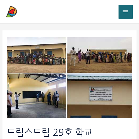
드림스드림 29호 학교