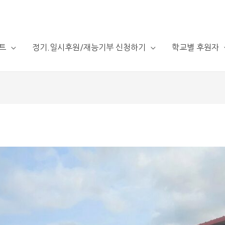
트
정기.일시후원/재능기부 신청하기
학교별 후원자