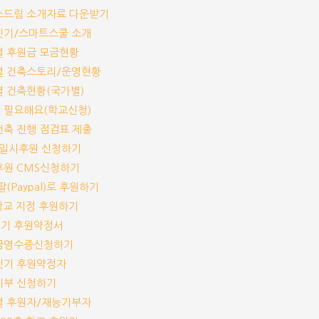
림스드림 소개자료 다운받기
교짓기/스마트스쿨 소개
교별 후원금 모금현황
교별 건축스토리/운영현황
교별 건축현황(국가별)
가 필요해요(학교신청)
교건축 진행 점검표 제출
기/일시후원 신청하기
기후원 CMS신청하기
이팔(Paypal)로 후원하기
개 학교 지정 후원하기
짓기 후원약정서
기부금영수증신청하기
교짓기 후원약정자
능기부 신청하기
교별 후원자/재능기부자