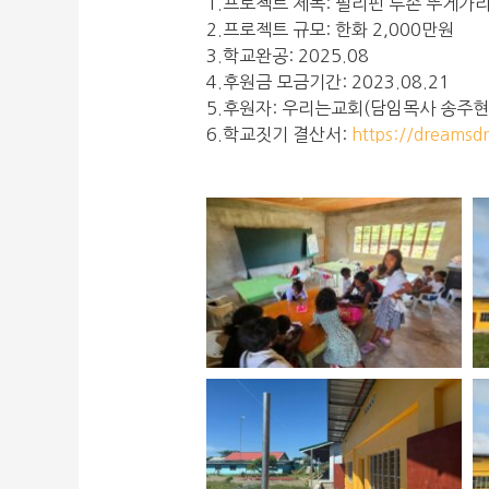
1.프로젝트 제목: 필리핀 루손 뚜게가
2.프로젝트 규모: 한화 2,000만원
3.학교완공: 2025.08
4.후원금 모금기간: 2023.08.21
5.후원자: 우리는교회(담임목사 송주현
6.학교짓기 결산서:
https://dreamsd