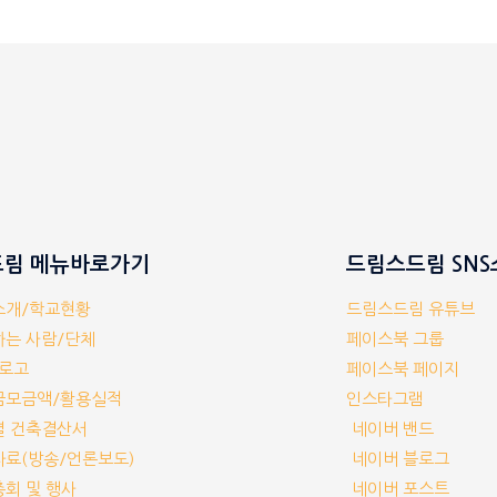
림 메뉴바로가기
드림스드림 SN
체소개/학교현황
드림스드림 유튜브
께하는 사람/단체
페이스북 그룹
/로고
페이스북 페이지
부금모금액/활용실적
인스타그램
교별 건축결산서
네이버 밴드
보자료(방송/언론보도)
네이버 블로그
기총회 및 행사
네이버 포스트