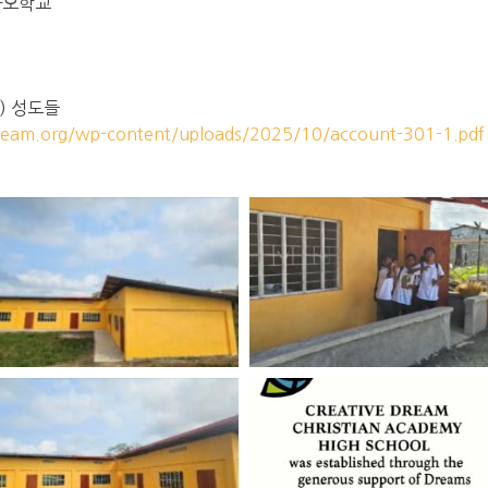
라오학교
) 성도들
ream.org/wp-content/uploads/2025/10/account-301-1.pdf